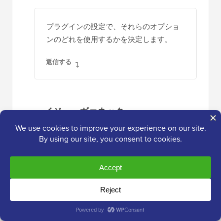
プラグインの設定で、それらのオプショ
ンのどれを使用するかを決定します。
返信する
イジー・ヴァネック
2024年2月1日 午前5時48分
理解しました。返信ありがとうござい
ます。私は主に2番目のオプションに
興味があり、画像の小さいコピーを作
成して、転送されるデータを削減した
いと考えています。明確にしていただ