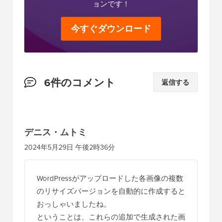
ョンです！
今すぐダウンロード
読
6件のコメント
返信する
者
と
の
デニス・ムトミ
イ
2024年5月29日 午後2時36分
ン
タ
WordPressがアップロードした各画像の複数
ラ
のリサイズバージョンを自動的に作成すると
ク
おっしゃいましたね。
シ
ということは、これらの追加で生成された画