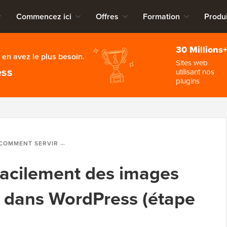
Commencez ici
Offres
Formation
Produi
30 Millions
en avez le plus besoin.
Sites web
ess
utilisant nos
plugins
MMENT SERVIR FACILEMENT DES IMAGES REDIMENSIONNÉES DANS WORDPRESS (ÉTAPE PAR ÉTAPE)
facilement des images
 dans WordPress (étape