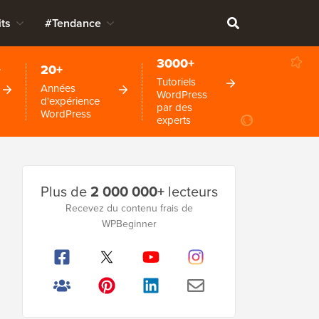
ts
#Tendance
3000+
+
20+
Tutoriels
Années
WordPress
d'expérience
par des
WordPress
experts
Barre
Plus de
2 000 000+
lecteurs
latérale
Recevez du contenu frais de
principale
WPBeginner