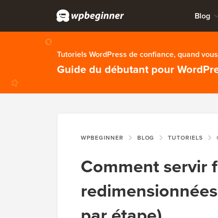
Blog
Tutoriels WordPress de confiance, quand vous 
Guide du débutant pour WordPr
WPBEGINNER
BLOG
TUTORIELS
CO
Comment servir 
redimensionnées
par étape)