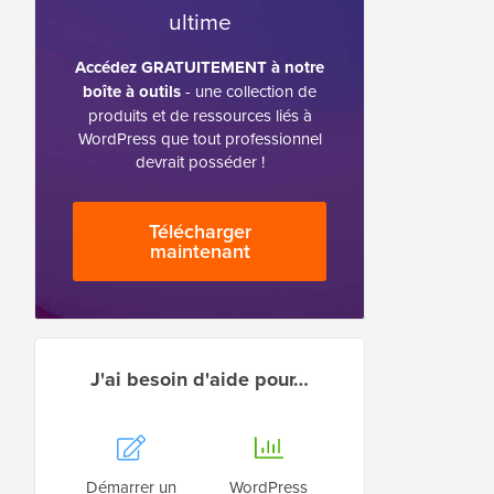
ultime
Accédez GRATUITEMENT à notre
boîte à outils
- une collection de
produits et de ressources liés à
WordPress que tout professionnel
devrait posséder !
Télécharger
maintenant
J'ai besoin d'aide pour…
Démarrer un
WordPress