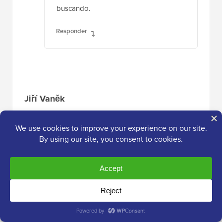
buscando.
Responder
Jiří Vaněk
29 de enero de 2024 a las 3:48 am
Cuando cambio una imagen usando
WordPress, ¿crea una nueva copia a escala
reducida, o WordPress simplemente escala la
imagen a un tamaño diferente pero conserva
la imagen original? Mi preocupación es si el
tamaño de la imagen cargada también