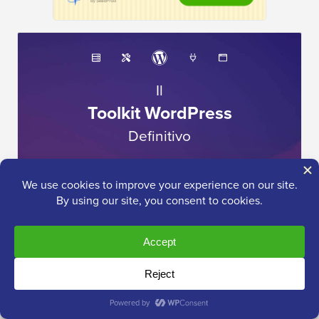
Il
Toolkit WordPress
Definitivo
Ottieni l'accesso GRATUITO al nostro toolkit
- una
raccolta di prodotti e risorse relative a WordPress che
ogni professionista dovrebbe avere!
Scarica ora
Ho bisogno di aiuto con...