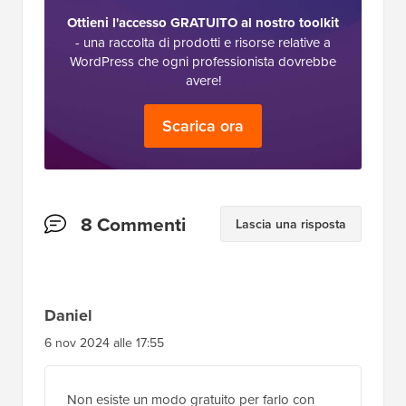
Ottieni l'accesso GRATUITO al nostro toolkit
- una raccolta di prodotti e risorse relative a
WordPress che ogni professionista dovrebbe
avere!
Scarica ora
Interazioni
8 Commenti
Lascia una risposta
del
lettore
Daniel
6 nov 2024 alle 17:55
Non esiste un modo gratuito per farlo con