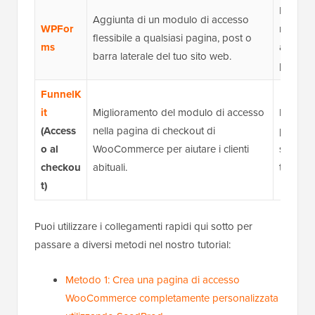
Builder
Aggiunta di un modulo di accesso
WPFor
moduli f
flessibile a qualsiasi pagina, post o
ms
addon d
barra laterale del tuo sito web.
personal
FunnelK
it
Miglioramento del modulo di accesso
Modelli
(Access
nella pagina di checkout di
profess
o al
WooCommerce per aiutare i clienti
senza in
checkou
abituali.
test A/B,
t)
Puoi utilizzare i collegamenti rapidi qui sotto per
passare a diversi metodi nel nostro tutorial:
Metodo 1: Crea una pagina di accesso
WooCommerce completamente personalizzata