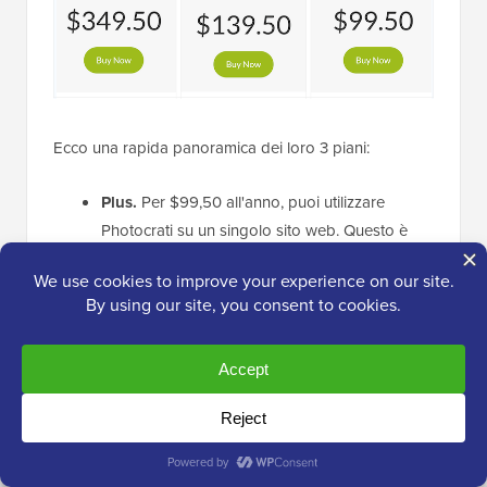
Ecco una rapida panoramica dei loro 3 piani:
Plus.
Per $99,50 all'anno, puoi utilizzare
Photocrati su un singolo sito web. Questo è
ideale per i fotografi che necessitano di creare
un portfolio online, o per i freelance che
desiderano creare un sito di fotografia stock,
un negozio online o qualsiasi altra piattaforma
in cui si prevede di vendere il proprio lavoro
online.
Pro.
Vuoi usare Photocrati su più siti web? Al
prezzo di $139,50, Pro ti permette di installare