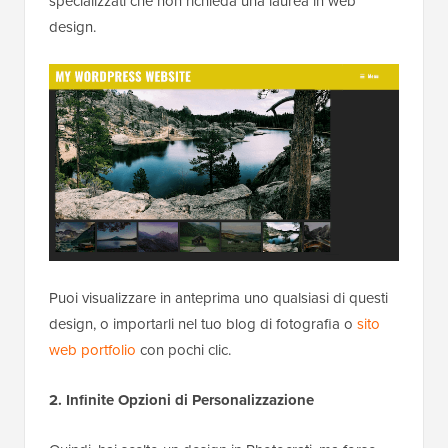
specializzati che non richieda una laurea in web
design.
Puoi visualizzare in anteprima uno qualsiasi di questi
design, o importarli nel tuo blog di fotografia o
sito
web portfolio
con pochi clic.
2. Infinite Opzioni di Personalizzazione