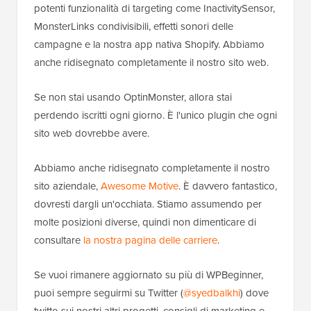
potenti funzionalità di targeting come InactivitySensor,
MonsterLinks condivisibili, effetti sonori delle
campagne e la nostra app nativa Shopify. Abbiamo
anche ridisegnato completamente il nostro sito web.
Se non stai usando OptinMonster, allora stai
perdendo iscritti ogni giorno. È l'unico plugin che ogni
sito web dovrebbe avere.
Abbiamo anche ridisegnato completamente il nostro
sito aziendale,
Awesome Motive
. È davvero fantastico,
dovresti dargli un'occhiata. Stiamo assumendo per
molte posizioni diverse, quindi non dimenticare di
consultare
la nostra pagina delle carriere
.
Se vuoi rimanere aggiornato su più di WPBeginner,
puoi sempre seguirmi su Twitter (
@syedbalkhi
) dove
twitto sui nostri altri progetti, consigli di marketing e