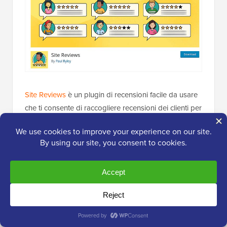
Site Reviews
è un plugin di recensioni facile da usare
che ti consente di raccogliere recensioni dei clienti per
i tuoi prodotti, servizi o un'attività locale, simile a un
sito come TripAdvisor o Yelp.
Puoi anche consentire agli utenti di recensire
determinate parti del tuo sito web, come post,
prodotti, pagine e altro.
Ci piace che venga fornito con una semplice pagina
delle impostazioni che ti consente di controllare come