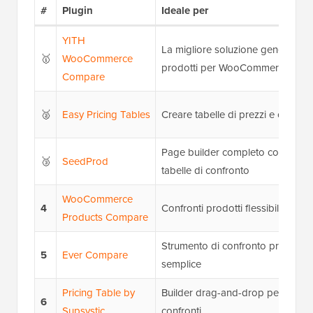
#
Plugin
Ideale per
YITH
La migliore soluzione generale pe
🥇
WooCommerce
prodotti per WooCommerce
Compare
🥈
Easy Pricing Tables
Creare tabelle di prezzi e confront
Page builder completo con funzion
🥉
SeedProd
tabelle di confronto
WooCommerce
4
Confronti prodotti flessibili pe
Products Compare
Strumento di confronto prodotti g
5
Ever Compare
semplice
Pricing Table by
Builder drag-and-drop per tabelle
6
Supsystic
confronti