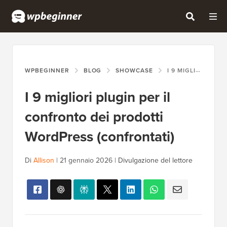
WPBEGINNER
BLOG
SHOWCASE
I 9 MIGLIORI PLUGIN PER IL CONFRONTO DEI PRODOTTI WORDPRESS (CONFRONTATI)
I 9 migliori plugin per il
confronto dei prodotti
WordPress (confrontati)
Di
Allison
|
21 gennaio 2026
|
Divulgazione del lettore