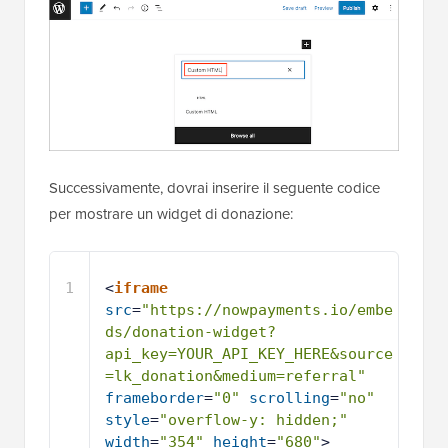
Successivamente, dovrai inserire il seguente codice
per mostrare un widget di donazione:
1
<
iframe
src
=
"https://nowpayments.io/embe
ds/donation-widget?
api_key=YOUR_API_KEY_HERE&source
=lk_donation&medium=referral"
frameborder
=
"0"
scrolling
=
"no"
style
=
"overflow-y: hidden;"
width
=
"354"
height
=
"680"
>