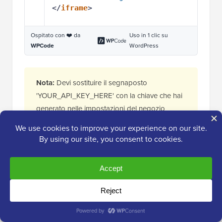
</
iframe
>
Ospitato con ❤️ da
Uso in 1 clic su
WPCode
WordPress
Nota:
Devi sostituire il segnaposto
'YOUR_API_KEY_HERE' con la chiave che hai
generato nelle impostazioni del negozio
NOWPayments.
Ora, pubblica il tuo post o la tua pagina del blog per
vedere il widget di donazione in azione. I tuoi visitatori
potranno ora effettuare una donazione utilizzando
Bitcoin e altre criptovalute.