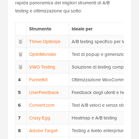
rapida panoramica dei migliori strumenti di A/B
testing e ottimizzazione qui sotto:
Strumento
Ideale per
🥇
Thrive Optimize
A/B testing specifico per WordPr
🥈
OptinMonster
Test di popup e generazione di l
🥉
VWO Testing
Soluzione di testing completa
4
FunnelKit
Ottimizzazione WooCommerce
5
UserFeedback
Feedback degli utenti e heatmap
6
Convert.com
Test A/B veloci e senza sfarfallio
7
Crazy Egg
Heatmap e A/B testing
8
Adobe Target
Testing a livello enterprise