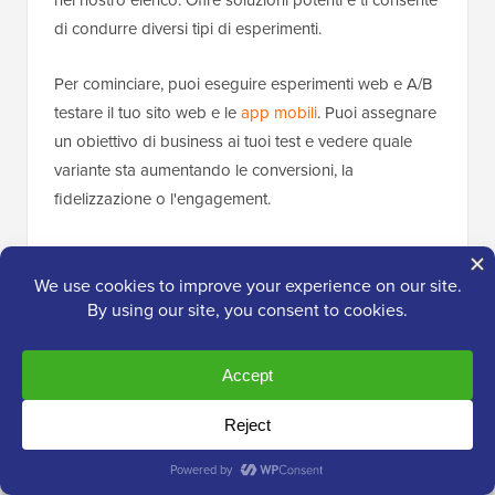
di condurre diversi tipi di esperimenti.
Per cominciare, puoi eseguire esperimenti web e A/B
testare il tuo sito web e le
app mobili
. Puoi assegnare
un obiettivo di business ai tuoi test e vedere quale
variante sta aumentando le conversioni, la
fidelizzazione o l'engagement.
Kameleoon offre anche funzionalità di A/B testing agli
utenti avanzati e agli sviluppatori. Puoi eseguire
esperimenti lato server per migliorare il tuo prodotto.
Funziona facilmente con diversi linguaggi e
framework di sviluppo, come PHP, Java, Ruby, Flutter
e altri.
Oltre a ciò, offre personalizzazione basata sull'IA. Puoi
offrire esperienze uniche a ogni visitatore,