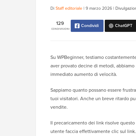
Di
Staff editoriale
|
9 marzo 2026
|
Divulgazion
129
Condividi
ChatGPT
CONDIVISIONI
Su WPBeginner, testiamo costantemente n
aver provato decine di metodi, abbiamo s
immediato aumento di velocità.
Sappiamo quanto possano essere frustranti
tuoi visitatori. Anche un breve ritardo pu
vendite.
Il precaricamento dei link risolve ques
utente faccia effettivamente clic sul lin