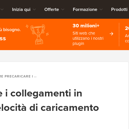
Inizia qui
Offerte
Formazione
Prodotti
30 milioni+
2
iù bisogno.
Siti web che
An
ess
utilizzano i nostri
c
plugin
RE I COLLEGAMENTI IN WORDPRESS PER VELOCITÀ DI CARICAMENTO PIÙ RAPIDE
 i collegamenti in
locità di caricamento