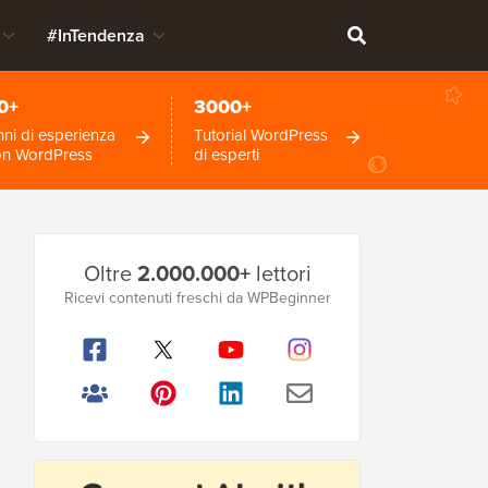
#InTendenza
0+
3000+
ni di esperienza
Tutorial WordPress
on WordPress
di esperti
Barra
Oltre
2.000.000+
lettori
laterale
Ricevi contenuti freschi da WPBeginner
principale