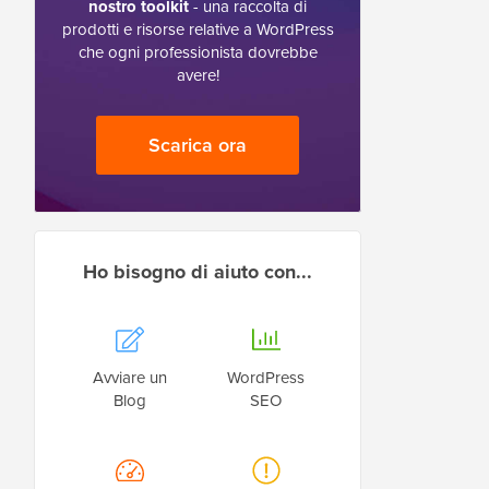
nostro toolkit
- una raccolta di
prodotti e risorse relative a WordPress
che ogni professionista dovrebbe
avere!
Scarica ora
Ho bisogno di aiuto con...
Avviare un
WordPress
Blog
SEO