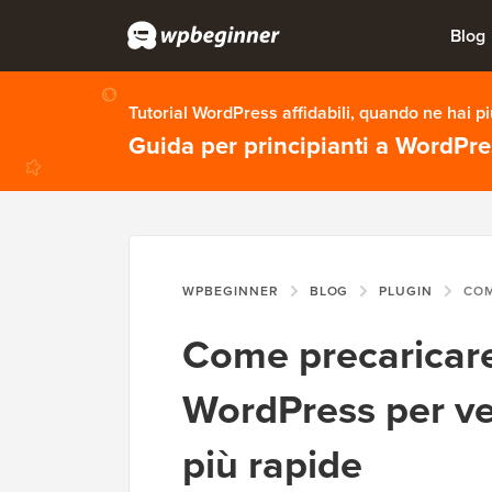
Blog
Tutorial WordPress affidabili, quando ne hai p
Guida per principianti a WordPr
WPBEGINNER
BLOG
PLUGIN
COME PRECARICA
Come precaricare
WordPress per ve
più rapide