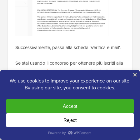
Successivamente, passa alla scheda 'Verifica e-mail'.
Se stai usando il concorso per ottenere più iscritti alla
tua
newsletter via email
o alla tua mailing list, è una
buona idea accettare solo le partecipazioni da
persone che verificano il loro indirizzo email.
Per fare ciò, fai semplicemente clic sull'interruttore 'Il
concorso deve confermare la propria e-mail' in modo
che diventi verde.