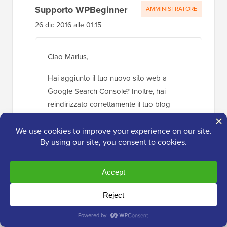
Supporto WPBeginner
AMMINISTRATORE
26 dic 2016 alle 01:15
Ciao Marius,
Hai aggiunto il tuo nuovo sito web a
Google Search Console? Inoltre, hai
reindirizzato correttamente il tuo blog
Blogger a WordPress? Dai un'occhiata alla
nostra guida su come
passare da Blogger
a WordPress senza perdere il
posizionamento su Google
.
Rispondi