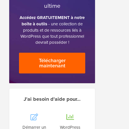
ultime
Accédez GRATUITEMENT à notre
boîte à outils
- une collection de
produits et de ressources liés à
WordPress que tout professionnel
devrait posséder !
Télécharger
maintenant
J'ai besoin d'aide pour…
Démarrer un
WordPress