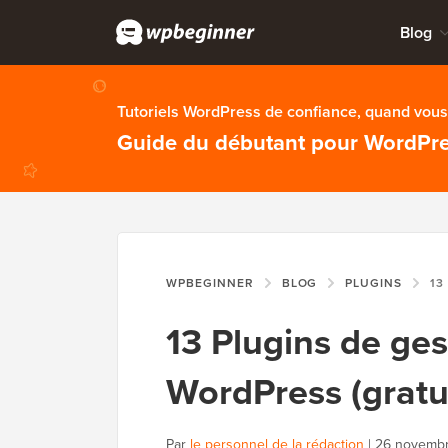
Blog
Tutoriels WordPress de confiance, quand vous 
Guide du débutant pour WordPr
WPBEGINNER
BLOG
PLUGINS
13 PLUGIN
13 Plugins de ges
WordPress (gratui
Par
le personnel de la rédaction
|
26 novemb