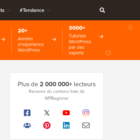
ts
#Tendance
3000+
+
20+
Tutoriels
Années
WordPress
d'expérience
par des
WordPress
experts
Barre
Plus de
2 000 000+
lecteurs
latérale
Recevez du contenu frais de
principale
WPBeginner