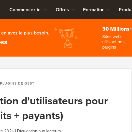
Commencez ici
Offres
Formation
Produi
30 Millions
en avez le plus besoin.
Sites web
ess
utilisant nos
plugins
S DE GESTION D'UTILISATEURS POUR WORDPRESS (GRATUITS + PAYANTS)
tion d'utilisateurs pour
ts + payants)
re 2024
|
Divulgation aux lecteurs