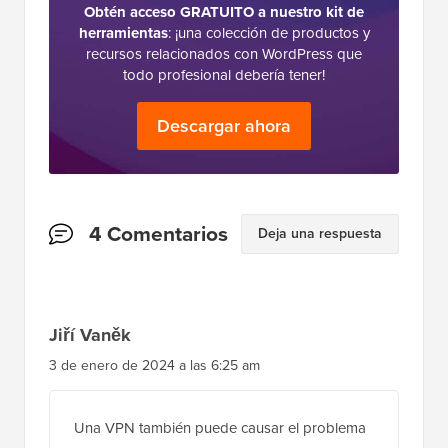
Obtén acceso GRATUITO a nuestro kit de
herramientas
: ¡una colección de productos y
recursos relacionados con WordPress que
todo profesional debería tener!
Descargar ahora
Interacciones
4 Comentarios
Deja una respuesta
del
lector
Jiří Vaněk
3 de enero de 2024 a las 6:25 am
Una VPN también puede causar el problema