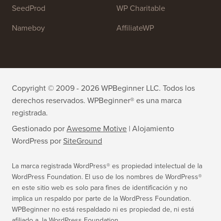
All in One SEO
Easy Digital Downloads
MonsterInsights
SearchWP
WP Mail SMTP
RafflePress
Smash Balloon
PushEngage
SeedProd
WP Charitable
Nameboy
AffiliateWP
Copyright © 2009 - 2026 WPBeginner LLC. Todos los
derechos reservados. WPBeginner® es una marca
registrada.
Gestionado por
Awesome Motive
|
Alojamiento