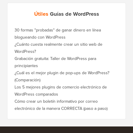
Útiles
Guías de WordPress
30 formas "probadas" de ganar dinero en línea
Cómo mo
blogueando con WordPress
a WordP
¿Cuánto cuesta realmente crear un sitio web de
Cómo m
WordPress?
dominio
Grabación gratuita: Taller de WordPress para
Cómo ca
principiantes
posicio
¿Cuál es el mejor plugin de pop-ups de WordPress?
Cómo ca
(Comparación)
a paso)
Los 5 mejores plugins de comercio electrónico de
Cómo m
WordPress comparados
correct
Cómo crear un boletín informativo por correo
Cómo mo