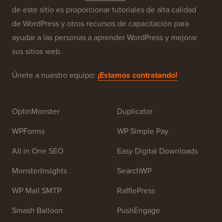
Acerca de WPBeginner®
WPBeginner es un sitio de recursos gratuitos de
WordPress para principiantes. WPBeginner fue fundado
en julio de 2009 por
Syed Balkhi
. El objetivo principal
de este sitio es proporcionar tutoriales de alta calidad
de WordPress y otros recursos de capacitación para
ayudar a las personas a aprender WordPress y mejorar
sus sitios web.
Únete a nuestro equipo:
¡Estamos contratando!
OptinMonster
Duplicator
WPForms
WP Simple Pay