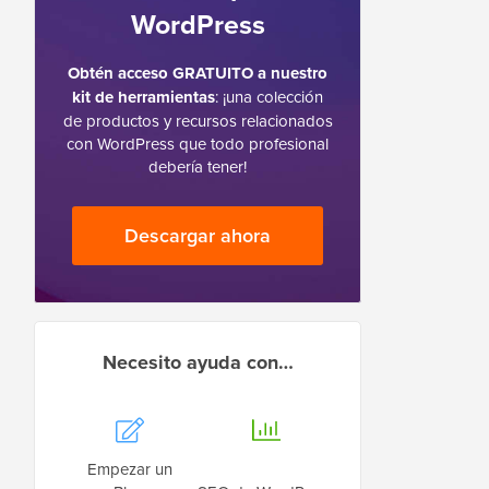
WordPress
Obtén acceso GRATUITO a nuestro
kit de herramientas
: ¡una colección
de productos y recursos relacionados
con WordPress que todo profesional
debería tener!
Descargar ahora
Necesito ayuda con…
Empezar un