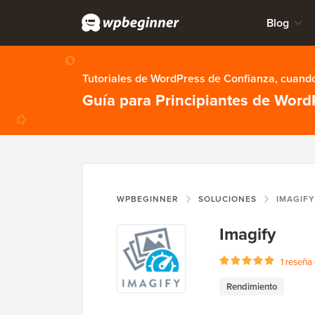
Blog
Tutoriales de WordPress de Confianza, cuando
Guía para Principiantes de Word
WPBEGINNER
SOLUCIONES
IMAGIFY
Imagify
1 reseña 
Rendimiento