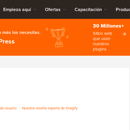
Empieza aquí
Ofertas
Capacitación
Produc
30 Millones+
 más los necesitas.
Sitios web
que usan
Press
nuestros
plugins
de usuario
|
Nuestra reseña experta de Imagify