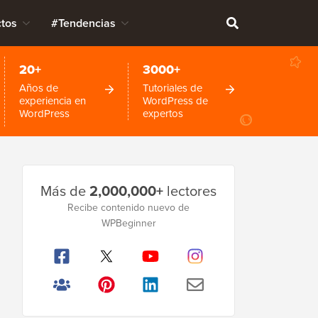
tos
#Tendencias
20+
3000+
Años de
Tutoriales de
experiencia en
WordPress de
WordPress
expertos
Barra
Más de
2,000,000+
lectores
lateral
Recibe contenido nuevo de
principal
WPBeginner