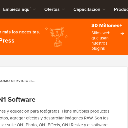
Empieza aquí
Ofertas
Capacitación
Produc
30 Millones+
 más los necesitas.
Sitios web
que usan
Press
nuestros
plugins
MO SERVICIO (SAAS)
CUPÓN DE ON1 SOFTWARE
N1 Software
nes y educación para fotógrafos. Tiene múltiples productos
otos, agregar efectos y desarrollar imágenes RAW. Son los
lar suite ON1 Photo, ON1 Effects, ON1 Resize y el software