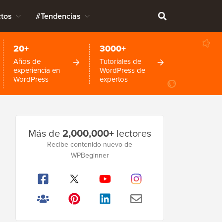
tos
#Tendencias
20+
3000+
Años de
Tutoriales de
experiencia en
WordPress de
WordPress
expertos
Barra
Más de
2,000,000+
lectores
lateral
Recibe contenido nuevo de
WPBeginner
principal