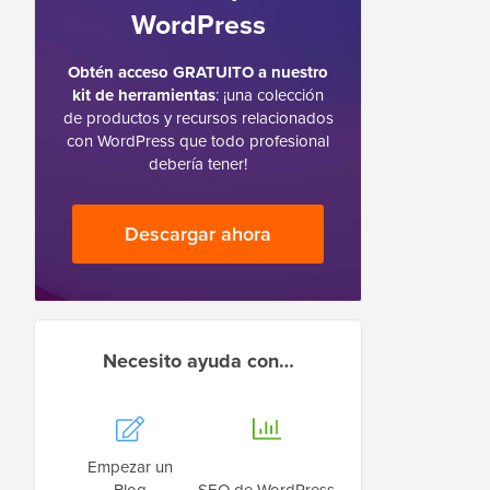
WordPress
Obtén acceso GRATUITO a nuestro
kit de herramientas
: ¡una colección
de productos y recursos relacionados
con WordPress que todo profesional
debería tener!
Descargar ahora
Necesito ayuda con…
Empezar un
Blog
SEO de WordPress