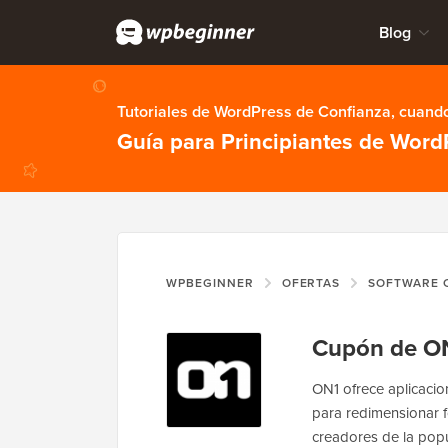
Blog
Tutoriales de WordPress de Confianza, cuando
Guía para Principiantes de Word
WPBEGINNER
OFERTAS
SOFTWARE CO
Cupón de O
ON1 ofrece aplicacio
para redimensionar f
creadores de la popu