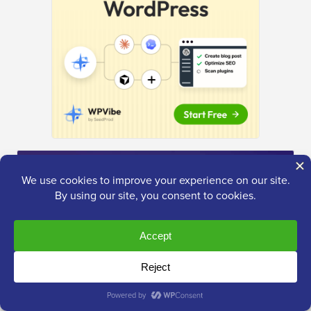
Das ultimative
WordPress-Toolkit
Erhalten Sie KOSTENLOSEN Zugang zu unserem
Toolkit
– eine Sammlung von WordPress-bezogenen
Produkten und Ressourcen, die jeder Profi haben
sollte!