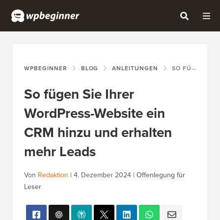
WPBEGINNER
BLOG
ANLEITUNGEN
SO FÜGEN SIE IHRER WORDPRESS-WEBSITE EIN CRM HINZU UND ERHALTEN MEHR LEADS
So fügen Sie Ihrer
WordPress-Website ein
CRM hinzu und erhalten
mehr Leads
Von
Redaktion
|
4. Dezember 2024
|
Offenlegung für
Leser