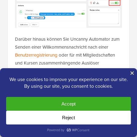
Darüber hinaus können Sie Uncanny Automator zum
Senden einer Willkommensnachricht nach einer
Benutzerregistrierung
oder für mit Mitgliedschaften
und Kursen zusammenhängende Auslöser
verwenden.
Wenn sich beispielsweise jemand für einen Kurs
einschreibt, ihn abschließt oder ein Abonnement bald
abläuft, können Sie Uncanny Automator verwenden,
um automatisierte WhatsApp-Benachrichtigungen zu
senden. Außerdem funktioniert es reibungslos mit
beliebten LMS-Plugins
wie
MemberPress
und
LearnDash
.