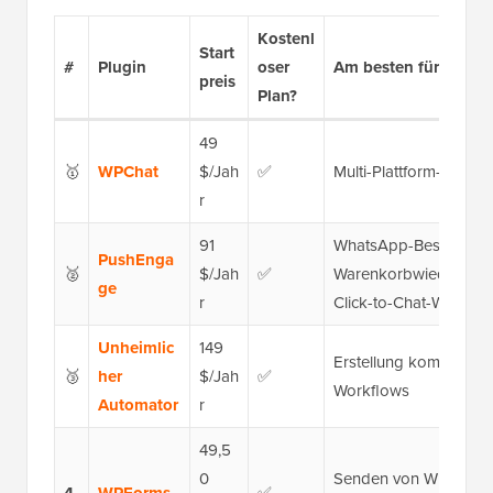
Kostenl
Start
#
Plugin
oser
Am besten für
preis
Plan?
49
🥇
WPChat
$/Jah
✅
Multi-Plattform-Chat m
r
91
WhatsApp-Bestellaktua
PushEnga
🥈
$/Jah
✅
Warenkorbwiederherst
ge
r
Click-to-Chat-Widget
Unheimlic
149
Erstellung komplexer
🥉
her
$/Jah
✅
Workflows
Automator
r
49,5
0
Senden von WhatsApp
✅