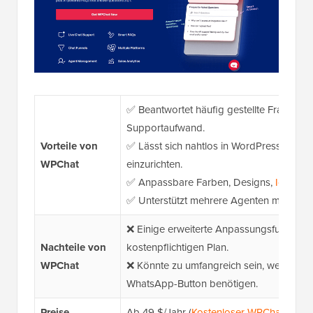
✅ Beantwortet häufig gestellte Fragen mi
Supportaufwand.
Vorteile von
✅ Lässt sich nahtlos in WordPress integri
WPChat
einzurichten.
✅ Anpassbare Farben, Designs,
Icons
un
✅ Unterstützt mehrere Agenten mit ein
❌ Einige erweiterte Anpassungsfunktione
Nachteile von
kostenpflichtigen Plan.
WPChat
❌ Könnte zu umfangreich sein, wenn Sie 
WhatsApp-Button benötigen.
Preise
Ab 49 $/Jahr (
Kostenloser WPChat-Plan
v