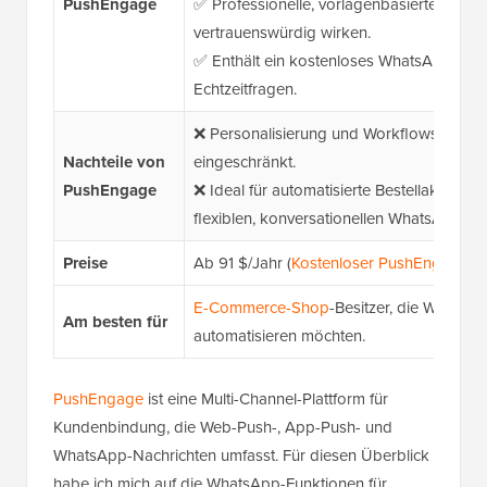
PushEngage
✅ Professionelle, vorlagenbasierte Nachri
vertrauenswürdig wirken.
✅ Enthält ein kostenloses WhatsApp Click
Echtzeitfragen.
❌ Personalisierung und Workflows sind in
Nachteile von
eingeschränkt.
PushEngage
❌ Ideal für automatisierte Bestellaktualisi
flexiblen, konversationellen WhatsApp-Ch
Preise
Ab 91 $/Jahr (
Kostenloser PushEngage-P
E-Commerce-Shop
-Besitzer, die WhatsA
Am besten für
automatisieren möchten.
PushEngage
ist eine Multi-Channel-Plattform für
Kundenbindung, die Web-Push-, App-Push- und
WhatsApp-Nachrichten umfasst. Für diesen Überblick
habe ich mich auf die WhatsApp-Funktionen für