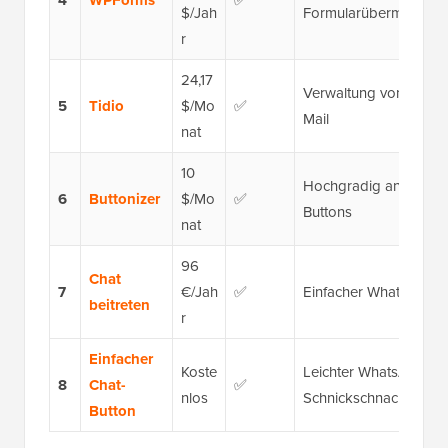
4
WPForms
$/Jah
Formularübermittlung
r
24,17
Verwaltung von Whats
5
Tidio
$/Mo
✅
Mail
nat
10
Hochgradig anpassb
6
Buttonizer
$/Mo
✅
Buttons
nat
96
Chat
7
€/Jah
✅
Einfacher WhatsApp-Bu
beitreten
r
Einfacher
Koste
Leichter WhatsApp-Ch
8
Chat-
✅
nlos
Schnickschnack
Button