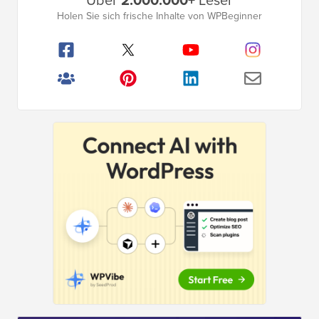
Primäres
Über
2.000.000+
Leser
Seitenleistenmenü
Holen Sie sich frische Inhalte von WPBeginner