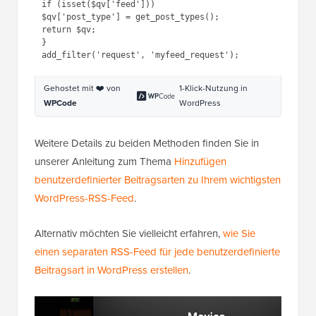
1
function
myfeed_request(
$qv
) {
2
if
(isset(
$qv
[
'feed'
]))
3
$qv
[
'post_type'
] = 
get_post_types();
4
return
$qv
;
5
}
6
add_filter(
'request'
, 
'myfeed_request'
);
Gehostet mit ❤️ von
1-Klick-Nutzung in
WPCode
WordPress
Weitere Details zu beiden Methoden finden Sie in
unserer Anleitung zum Thema
Hinzufügen
benutzerdefinierter Beitragsarten zu Ihrem wichtigsten
WordPress-RSS-Feed
.
Alternativ möchten Sie vielleicht erfahren,
wie Sie
einen separaten RSS-Feed für jede benutzerdefinierte