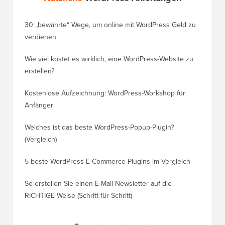
Nützliche
WordPress-Anleitungen
30 „bewährte“ Wege, um online mit WordPress Geld zu
So vers
verdienen
WordPre
Wie viel kostet es wirklich, eine WordPress-Website zu
So vers
erstellen?
Domain,
Kostenlose Aufzeichnung: WordPress-Workshop für
Wechsel
Anfänger
Ranking
Welches ist das beste WordPress-Popup-Plugin?
So wech
(Vergleich)
für Schri
5 beste WordPress E-Commerce-Plugins im Vergleich
So wech