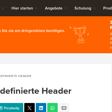
Hier starten
Angebote
Schulung
Prod
 Sie sie am dringendsten benötigen.
W
d
P
v
EFINIERTE HEADER
rdefinierte Header
Perplexity