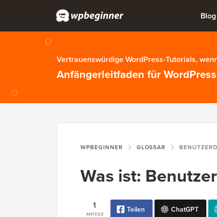
Blog
Vertrauenswürdige WordPress-Tutorials, wenn
Anfängerleitfaden für WordPress
WPBEGINNER
GLOSSAR
BENUTZERD
Was ist: Benutze
1
Teilen
ChatGPT
ANTEILE