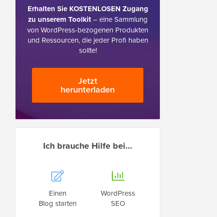
Erhalten Sie KOSTENLOSEN Zugang
zu unserem Toolkit
– eine Sammlung
von WordPress-bezogenen Produkten
und Ressourcen, die jeder Profi haben
sollte!
Jetzt
herunterladen
Ich brauche Hilfe bei…
Einen
WordPress
Blog starten
SEO