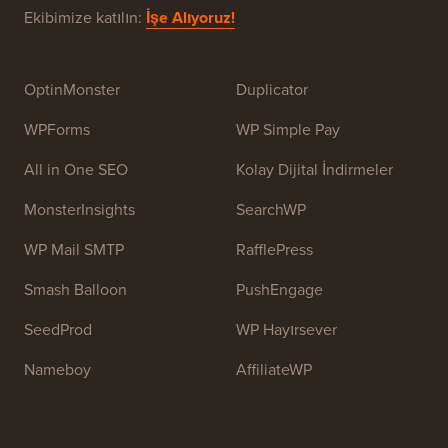
Ekibimize katılın:
İşe Alıyoruz!
OptinMonster
Duplicator
WPForms
WP Simple Pay
All in One SEO
Kolay Dijital İndirmeler
MonsterInsights
SearchWP
WP Mail SMTP
RafflePress
Smash Balloon
PushEngage
SeedProd
WP Hayırsever
Nameboy
AffiliateWP