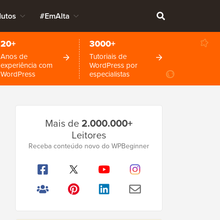
dutos
#EmAlta
20+
3000+
Anos de
Tutoriais de
experiência com
WordPress por
WordPress
especialistas
Barra
Mais de
2.000.000+
Lateral
Leitores
Principal
Receba conteúdo novo do WPBeginner