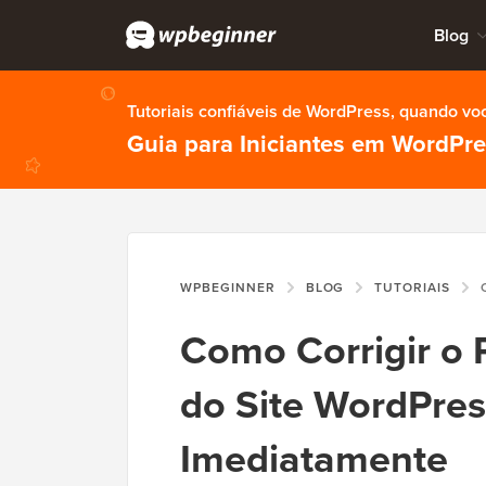
Blog
Tutoriais confiáveis de WordPress, quando vo
Guia para Iniciantes em WordPr
WPBEGINNER
BLOG
TUTORIAIS
COM
Como Corrigir o 
do Site WordPre
Imediatamente