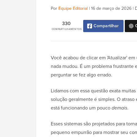
Por
Equipe Editorial
|
16 de março de 2026
|
D
330
Compartilhar
COMPARTILHAMENTOS
Você acabou de clicar em 'Atualizar' em u
nada mudou. É um problema frustrante
perguntar se fez algo errado.
Lidamos com essa questão exata muitas v
solução geralmente é simples. O atraso
está funcionando um pouco
demais
.
Esses sistemas são projetados para torn
pequeno empurrão para mostrar seu cont