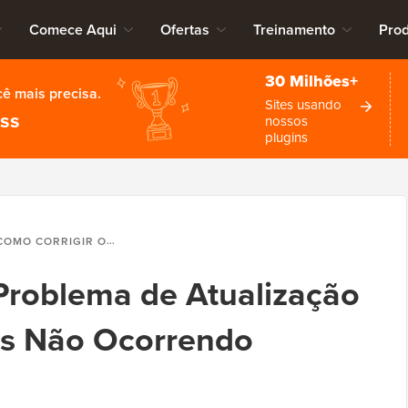
Comece Aqui
Ofertas
Treinamento
Pro
30 Milhões+
cê mais precisa.
Sites usando
ess
nossos
plugins
O CORRIGIR O PROBLEMA DE ATUALIZAÇÃO DO SITE WORDPRESS NÃO OCORRENDO IMEDIATAMENTE
Problema de Atualização
ss Não Ocorrendo