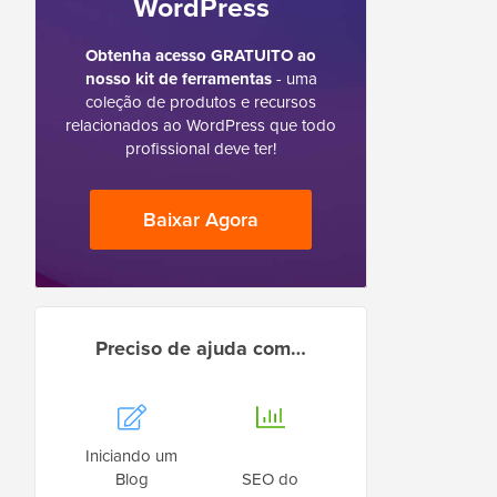
WordPress
Obtenha acesso GRATUITO ao
nosso kit de ferramentas
- uma
coleção de produtos e recursos
relacionados ao WordPress que todo
profissional deve ter!
Baixar Agora
Preciso de ajuda com…
Iniciando um
Blog
SEO do