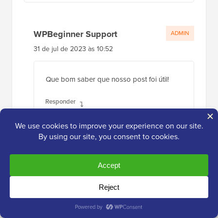
WPBeginner Support
ADMIN
31 de jul de 2023 às 10:52
Que bom saber que nosso post foi útil!
Responder
Alita Pacio
24 de fev de 2023 às 1:45
Olá, muito obrigado pelo post. No entanto, já
fiz tudo isso, mas meu site ainda não está