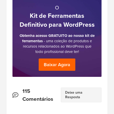
O
Kit de Ferramentas
Definitivo para WordPress
Obtenha acesso GRATUITO ao nosso kit de
ferramentas
- uma coleção de produtos e
recursos relacionados ao WordPress que
todo profissional deve ter!
Baixar Agora
Interações
115
Deixe uma
Resposta
do
Comentários
Leitor