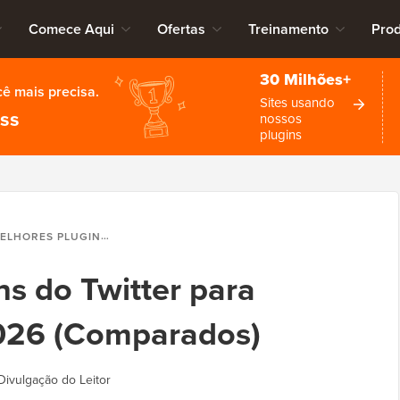
Comece Aqui
Ofertas
Treinamento
Pro
30 Milhões+
cê mais precisa.
Sites usando
ess
nossos
plugins
 PLUGINS DO TWITTER PARA WORDPRESS EM 2026 (COMPARADOS)
ns do Twitter para
026 (Comparados)
Divulgação do Leitor