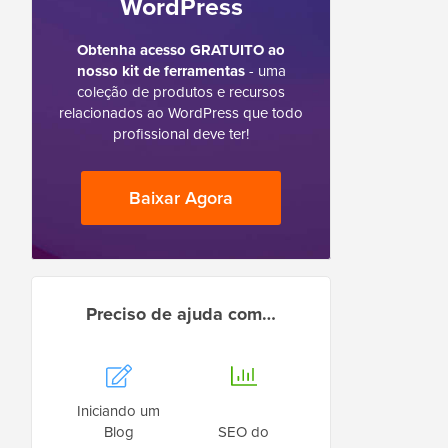
WordPress
Obtenha acesso GRATUITO ao
nosso kit de ferramentas
- uma
coleção de produtos e recursos
relacionados ao WordPress que todo
profissional deve ter!
Baixar Agora
Preciso de ajuda com…
Iniciando um
Blog
SEO do