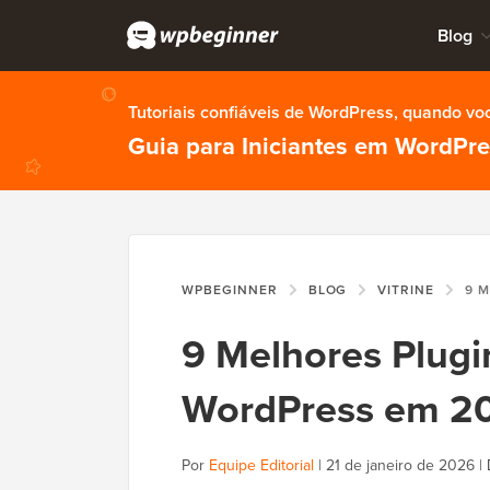
Blog
Tutoriais confiáveis de WordPress, quando vo
Guia para Iniciantes em WordPr
WPBEGINNER
BLOG
VITRINE
9 MELHORES
9 Melhores Plugi
WordPress em 2
Por
Equipe Editorial
|
21 de janeiro de 2026
|