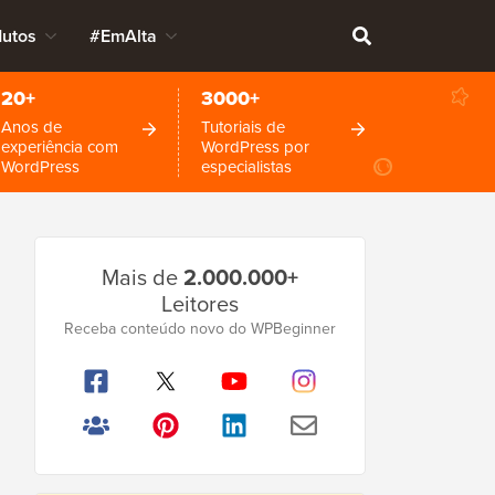
dutos
#EmAlta
20+
3000+
Anos de
Tutoriais de
experiência com
WordPress por
WordPress
especialistas
Barra
Mais de
2.000.000+
Lateral
Leitores
Principal
Receba conteúdo novo do WPBeginner