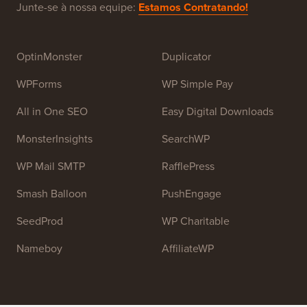
Junte-se à nossa equipe:
Estamos Contratando!
OptinMonster
Duplicator
WPForms
WP Simple Pay
All in One SEO
Easy Digital Downloads
MonsterInsights
SearchWP
WP Mail SMTP
RafflePress
Smash Balloon
PushEngage
SeedProd
WP Charitable
Nameboy
AffiliateWP