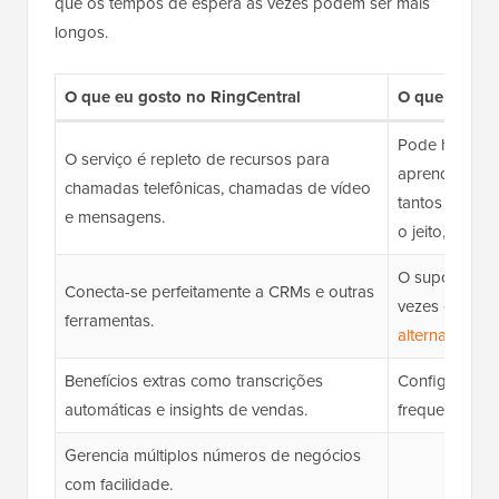
que os tempos de espera às vezes podem ser mais
longos.
O que eu gosto no RingCentral
O que eu não
Pode haver u
O serviço é repleto de recursos para
aprendizado n
chamadas telefônicas, chamadas de vídeo
tantos recurs
e mensagens.
o jeito, ele é
O suporte ao 
Conecta-se perfeitamente a CRMs e outras
vezes em com
ferramentas.
alternativas a
Benefícios extras como transcrições
Configurar SM
automáticas e insights de vendas.
frequentemen
Gerencia múltiplos números de negócios
com facilidade.