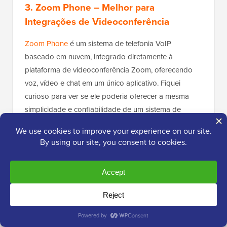
3. Zoom Phone
– Melhor para
Integrações de Videoconferência
Zoom Phone
é um sistema de telefonia VoIP
baseado em nuvem, integrado diretamente à
plataforma de videoconferência Zoom, oferecendo
voz, vídeo e chat em um único aplicativo. Fiquei
curioso para ver se ele poderia oferecer a mesma
simplicidade e confiabilidade de um sistema de
telefonia empresarial.
Um de seus maiores atrativos é que ele é
frequentemente mais acessível do que outras opções
de ponta, especialmente para necessidades básicas.
Seu sistema de telefonia
VoIP baseado em nuvem
ainda oferece todos os recursos essenciais de
chamadas que você esperaria. E a melhor parte?
Você pode gerenciar tudo diretamente do aplicativo