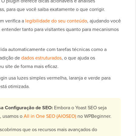
O plugin oferece dicas acionáveis e análises
s, para que você saiba exatamente o que corrigir.
m verifica a
legibilidade do seu conteúdo
, ajudando você
e entender tanto para visitantes quanto para mecanismos
lida automaticamente com tarefas técnicas como a
 adição de
dados estruturados
, o que ajuda os
u site de forma mais eficaz.
gin usa luzes simples vermelha, laranja e verde para
stá otimizada.
a Configuração de SEO:
Embora o Yoast SEO seja
s, usamos o
All in One SEO (AIOSEO)
no WPBeginner.
escobrimos que os recursos mais avançados do