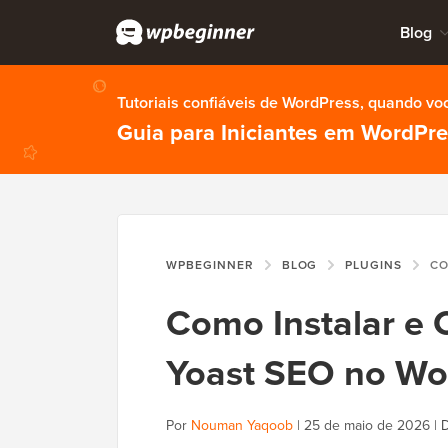
Blog
Tutoriais confiáveis de WordPress, quando vo
Guia para Iniciantes em WordPr
WPBEGINNER
BLOG
PLUGINS
COMO IN
Como Instalar e 
Yoast SEO no Wo
Por
Nouman Yaqoob
|
25 de maio de 2026
|
D