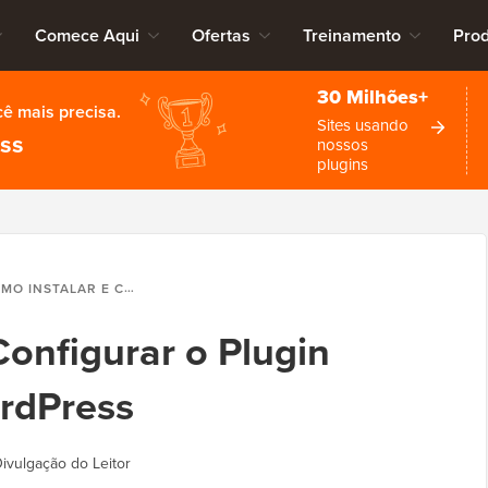
Comece Aqui
Ofertas
Treinamento
Pro
30 Milhões+
cê mais precisa.
Sites usando
ess
nossos
plugins
STALAR E CONFIGURAR O PLUGIN YOAST SEO NO WORDPRESS
Configurar o Plugin
rdPress
ivulgação do Leitor