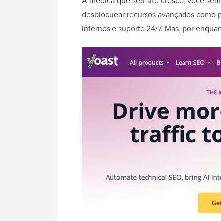
À medida que seu site cresce, você sem
desbloquear recursos avançados como pa
internos e suporte 24/7. Mas, por enquan