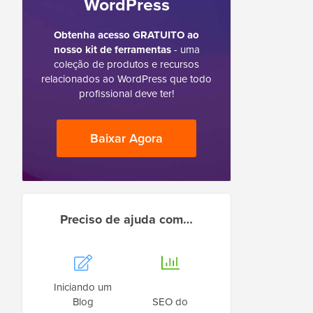
WordPress
Obtenha acesso GRATUITO ao
nosso kit de ferramentas
- uma
coleção de produtos e recursos
relacionados ao WordPress que todo
profissional deve ter!
Baixar Agora
Preciso de ajuda com…
Iniciando um
Blog
SEO do