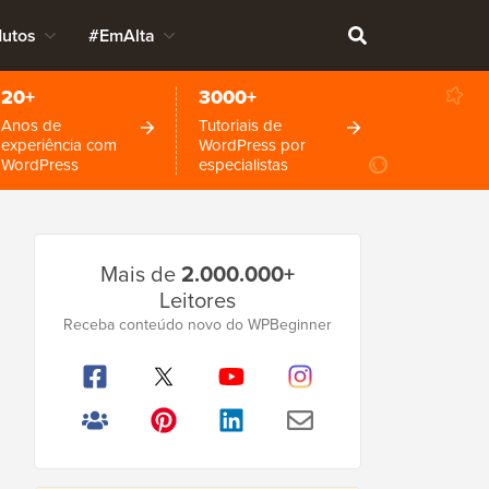
dutos
#EmAlta
20+
3000+
Anos de
Tutoriais de
experiência com
WordPress por
WordPress
especialistas
Barra
Mais de
2.000.000+
Lateral
Leitores
Principal
Receba conteúdo novo do WPBeginner