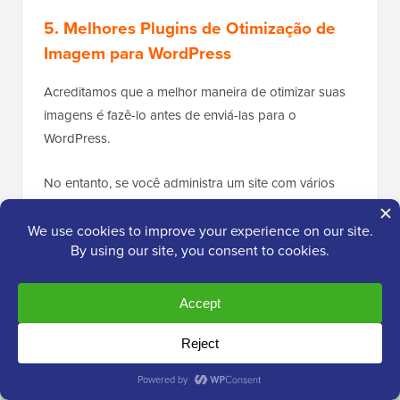
5. Melhores Plugins de Otimização de
Imagem para WordPress
Acreditamos que a melhor maneira de otimizar suas
imagens é fazê-lo antes de enviá-las para o
WordPress.
No entanto, se você administra um site com vários
autores ou precisa de uma solução automatizada,
pode experimentar um
plugin de compressão de
imagens para WordPress
.
Aqui está nossa lista dos melhores plugins de
compressão de imagem para WordPress:
Optimole
, um plugin popular da equipe por trás
da
ThemeIsle