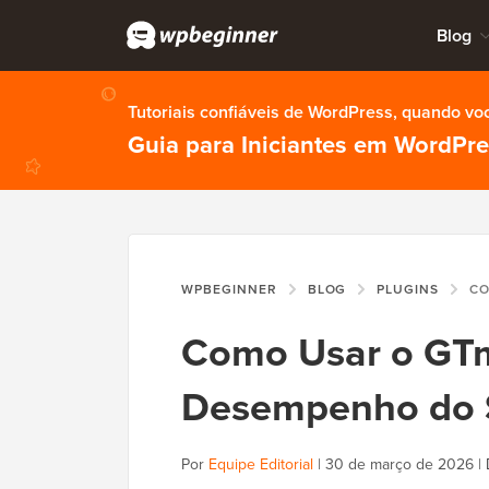
Blog
Tutoriais confiáveis de WordPress, quando vo
Guia para Iniciantes em WordPr
WPBEGINNER
BLOG
PLUGINS
COMO USA
Como Usar o GTm
Desempenho do S
Por
Equipe Editorial
|
30 de março de 2026
|