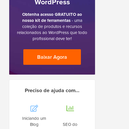
WordPress
Obtenha acesso GRATUITO ao
nosso kit de ferramentas
- uma
coleção de produtos e recursos
relacionados ao WordPress que todo
profissional deve ter!
Baixar Agora
Preciso de ajuda com…
Iniciando um
Blog
SEO do