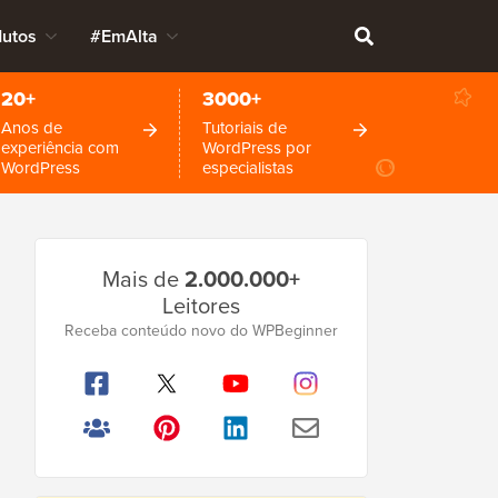
dutos
#EmAlta
20+
3000+
Anos de
Tutoriais de
experiência com
WordPress por
WordPress
especialistas
Barra
Mais de
2.000.000+
Lateral
Leitores
Principal
Receba conteúdo novo do WPBeginner