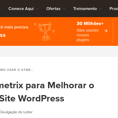
Comece Aqui
Ofertas
Treinamento
Pro
30 Milhões+
cê mais precisa.
Sites usando
ess
nossos
plugins
R O GTMETRIX PARA MELHORAR O DESEMPENHO DO SITE WORDPRESS
etrix para Melhorar o
ite WordPress
Divulgação do Leitor