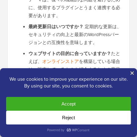
に、使用するプラグインとうまく連携する必
要があります。
最終更新日はいつですか？
定期的な更新は、
セキュリティの向上と最新のWordPressバー
ジョンとの互換性を意味します。
ウェブサイトの目的に合っていますか？
たと
えば、
オンラインストア
を構築している場合
は、販売しているものを紹介するための商品
ギャラリーなどの機能がテーマにあることを
確認してください。
予算はいくらですか？
すべての無料テーマが
低品質ではなく、すべてのプレミアムテーマ
が最高のサポートを受けているわけではあり
ません。詳細については、
無料対プレミアム
WordPressテーマ
の比較をご覧ください。