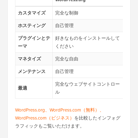
カスタマイズ
完全な制御
プラ
ホスティング
自己管理
全て
プラグインとテ
好きなものをインストールして
Bus
ーマ
ください
（月額
マネタイズ
完全な自由
プラ
メンテナンス
自己管理
お客
完全なウェブサイトコントロー
最適
手間
ル
WordPress.org、WordPress.com（無料）、
WordPress.com（ビジネス）
を比較したインフォグ
ラフィックもご覧いただけます。