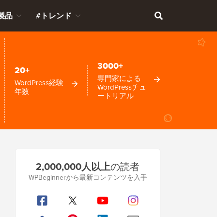
製品
#トレンド
3000+
20+
専門家による
WordPress経験
WordPressチュ
年数
ートリアル
プ
2,000,000人以上
の読者
ラ
WPBeginnerから最新コンテンツを入手
イ
マ