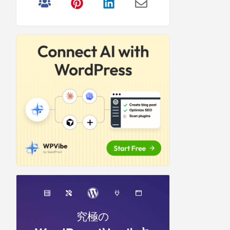
リ
サ
イ
ド
バ
ー
究極の