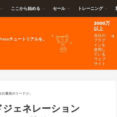
ここから始める
セール
トレーニング
3000万
以上
当社の
ressチュートリアルを。
プラグ
インを
使用し
ている
ウェブ
サイト
2の最高のリードジェネレーションWORDPRESSプラグイン（比較）
ドジェネレーション