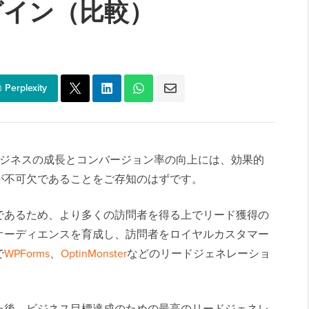
ラグイン（比較）
Perplexity
ば、ビジネスの成長とコンバージョン率の向上には、効果的
が不可欠であることをご存知のはずです。
であるため、より多くの訪問者を得る上でリード獲得の
オーディエンスを育成し、訪問者をロイヤルカスタマー
で
WPForms
、
OptinMonster
などのリードジェネレーショ
た後、ビジネス目標達成のための最高のリードジェネレ