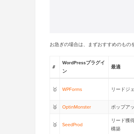
お急ぎの場合は、まずおすすめのもの
WordPressプラグイ
#
最適
ン
🥇
WPForms
リードジ
🥈
OptinMonster
ポップア
リード獲
🥉
SeedProd
構築