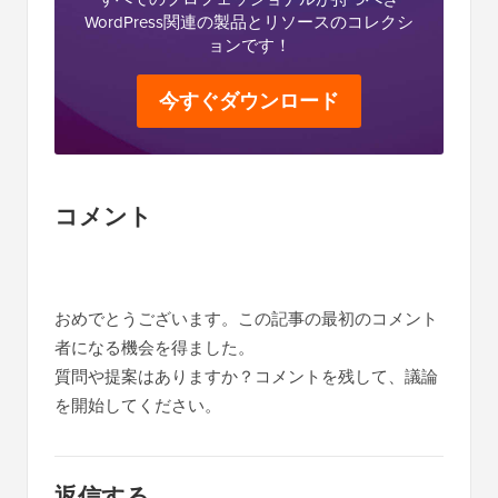
WordPress関連の製品とリソースのコレクシ
ョンです！
今すぐダウンロード
読
コメント
者
と
の
おめでとうございます。この記事の最初のコメント
者になる機会を得ました。
イ
質問や提案はありますか？コメントを残して、議論
ン
を開始してください。
タ
ラ
ク
返信する