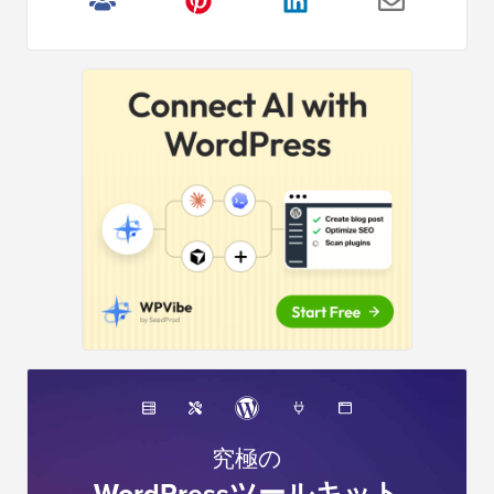
サ
イ
ド
バ
ー
究極の
WordPressツールキット