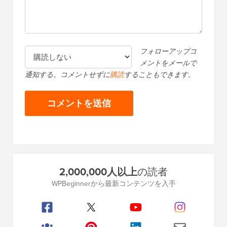
フォローアップコ
メントをメールで
通知する。コメントせずに
購読
することもできます。
プ
2,000,000人以上
の読者
ラ
WPBeginnerから最新コンテンツを入手
イ
マ
リ