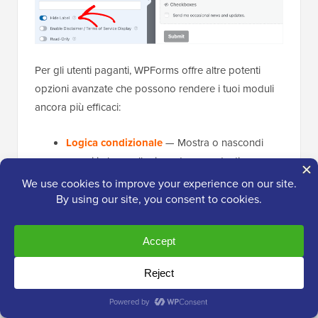
Per gli utenti paganti, WPForms offre altre potenti
opzioni avanzate che possono rendere i tuoi moduli
ancora più efficaci:
Logica condizionale
— Mostra o nascondi
campi in base alle risposte precedenti.
Campi di caricamento file
— Permetti ai
visitatori di allegare documenti o immagini.
Campi di pagamento
— Accetta pagamenti
direttamente tramite il tuo modulo.
🧑‍💻
Suggerimento Pro:
Quando
personalizzi, ricorda che spesso meno è