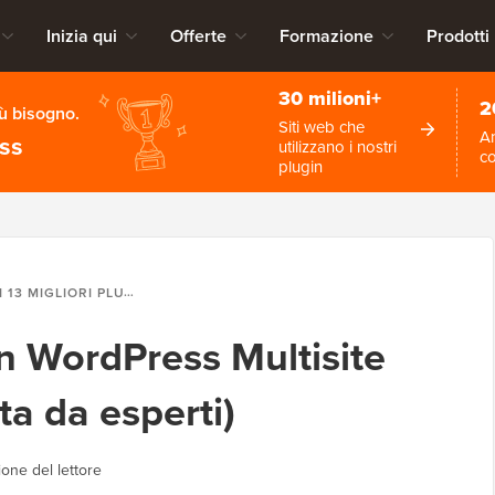
Inizia qui
Offerte
Formazione
Prodotti
30 milioni+
2
iù bisogno.
Siti web che
An
ess
utilizzano i nostri
c
plugin
I 13 MIGLIORI PLUGIN WORDPRESS MULTISITE DA UTILIZZARE (SCELTA DA ESPERTI)
gin WordPress Multisite
lta da esperti)
ione del lettore