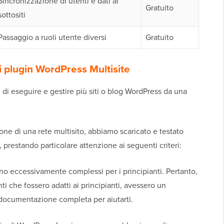
Sincronizzazione di utenti e dati ai
Gratuito
sottositi
Passaggio a ruoli utente diversi
Gratuito
 plugin WordPress Multisite
 di eseguire e gestire più siti o blog WordPress da una
one di una rete multisito, abbiamo scaricato e testato
i, prestando particolare attenzione ai seguenti criteri:
no eccessivamente complessi per i principianti. Pertanto,
 che fossero adatti ai principianti, avessero un
documentazione completa per aiutarti.