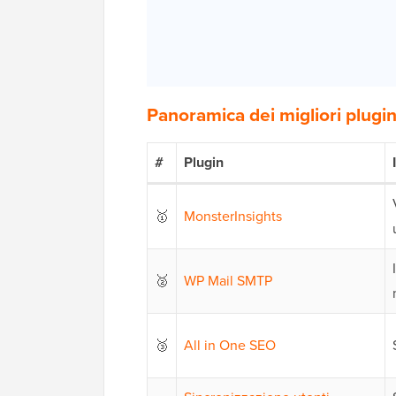
Panoramica dei migliori plugi
#
Plugin
🥇
MonsterInsights
🥈
WP Mail SMTP
🥉
All in One SEO