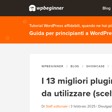
Blog
Tutorial WordPress affidabili, quando ne hai p
Guida per principianti a WordPr
WPBEGINNER
BLOG
SHOWCASE
I 13 migliori plu
da utilizzare (sce
Di
Staff editoriale
|
3 febbraio 2025
|
Divulgaz