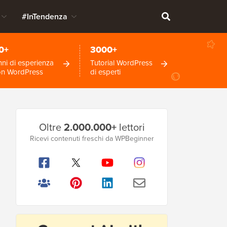
#InTendenza
0+
3000+
ni di esperienza
Tutorial WordPress
on WordPress
di esperti
Barra
Oltre
2.000.000+
lettori
laterale
Ricevi contenuti freschi da WPBeginner
principale