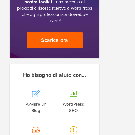
nostro toolkit
- una raccolta di
prodotti e risorse relative a WordPress
che ogni professionista dovrebbe
avere!
Scarica ora
Ho bisogno di aiuto con...
Avviare un
WordPress
Blog
SEO