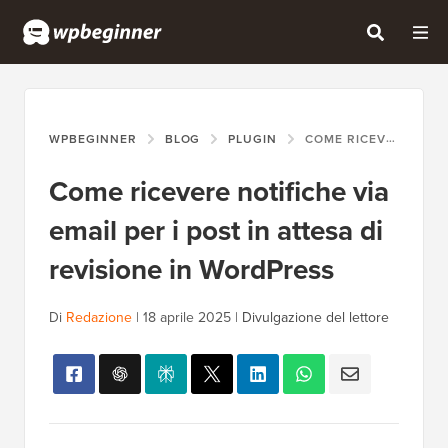
WPBEGINNER
BLOG
PLUGIN
COME RICEVERE NOTIFICHE VIA EMAIL PER I POST IN ATTESA DI REVISIONE IN WORDPRESS
Come ricevere notifiche via
email per i post in attesa di
revisione in WordPress
Di
Redazione
|
18 aprile 2025
|
Divulgazione del lettore