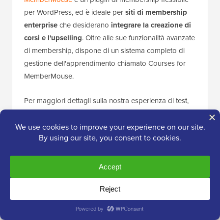
per WordPress, ed è ideale per
siti di membership
enterprise
che desiderano
integrare la creazione di
corsi e l'upselling
. Oltre alle sue funzionalità avanzate
di membership, dispone di un sistema completo di
gestione dell'apprendimento chiamato Courses for
MemberMouse.
Per maggiori dettagli sulla nostra esperienza di test,
non esitare a consultare la nostra
recensione di
MemberMouse
.
Con Courses for MemberMouse, puoi creare
facilmente corsi di eLearning, quiz e certificati che i
tuoi membri e studenti apprezzeranno.
Ci piace il processo di progettazione dei corsi basato
sulla grafica, che ti permette di utilizzare un builder