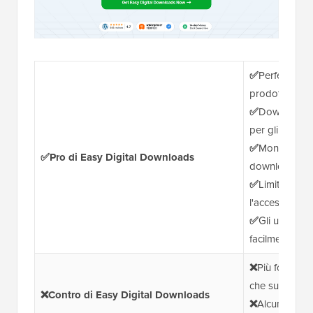
✅
Perfetto per
prodotti scaric
✅
Download si
per gli acquire
✅
Monitora ora
✅Pro di Easy Digital Downloads
download
✅
Limita il n
l'accesso bas
✅
Gli utenti p
facilmente la 
❌
Più focalizza
che sulla rest
❌Contro di Easy Digital Downloads
❌
Alcune funzi