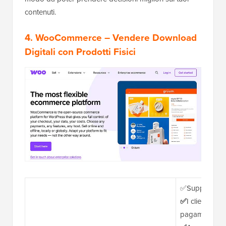
contenuti.
4. WooCommerce
– Vendere Download
Digitali con Prodotti Fisici
✅Supporta prod
✅
I clienti acc
pagamento an