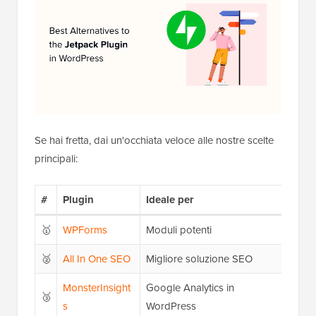
Se hai fretta, dai un'occhiata veloce alle nostre scelte
principali:
#
Plugin
Ideale per
Pre
🥇
WPForms
Moduli potenti
$49
🥈
All In One SEO
Migliore soluzione SEO
$49
MonsterInsight
Google Analytics in
🥉
$99
s
WordPress