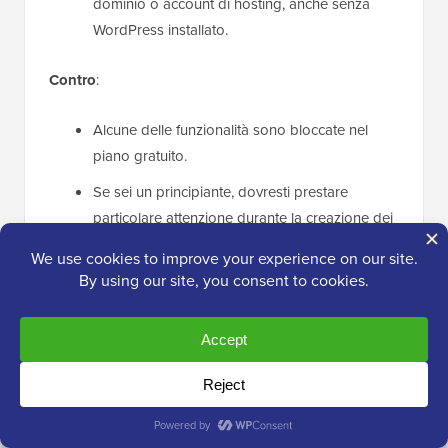
dominio o account di hosting, anche senza
WordPress installato.
Contro
:
Alcune delle funzionalità sono bloccate nel
piano gratuito.
Se sei un principiante, dovresti prestare
particolare attenzione durante la creazione dei
backup nel caso in cui qualcosa vada storto.
Perché raccomandiamo Duplicator:
Se vuoi creare e
archiviare backup con pochi clic, allora Duplicator è la
migliore alternativa a Jetpack per te.
5. ActiveLayer