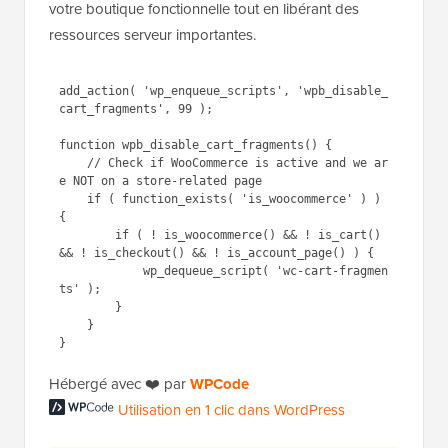
votre boutique fonctionnelle tout en libérant des
ressources serveur importantes.
add_action( 'wp_enqueue_scripts', 'wpb_disable_
cart_fragments', 99 );

function wpb_disable_cart_fragments() {

    // Check if WooCommerce is active and we ar
e NOT on a store-related page

    if ( function_exists( 'is_woocommerce' ) ) 
{

        if ( ! is_woocommerce() && ! is_cart() 
&& ! is_checkout() && ! is_account_page() ) {

            wp_dequeue_script( 'wc-cart-fragmen
ts' );

        }

    }

Hébergé avec ❤️ par
WPCode
Utilisation en 1 clic dans WordPress