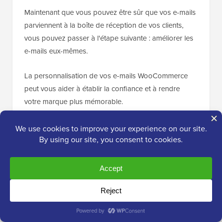
Maintenant que vous pouvez être sûr que vos e-mails
parviennent à la boîte de réception de vos clients,
vous pouvez passer à l'étape suivante : améliorer les
e-mails eux-mêmes.
La personnalisation de vos e-mails WooCommerce
peut vous aider à établir la confiance et à rendre
votre marque plus mémorable.
Pour cela, nous recommandons
FunnelKit
Automations
. C'est l'un des meilleurs outils
d'automatisation marketing pour WooCommerce.
Avec FunnelKit Automations, vous pouvez
entièrement
personnaliser vos e-mails WooCommerce
pour qu'ils correspondent à votre marque. Cela aide
à établir la confiance avec vos clients et à accroître la