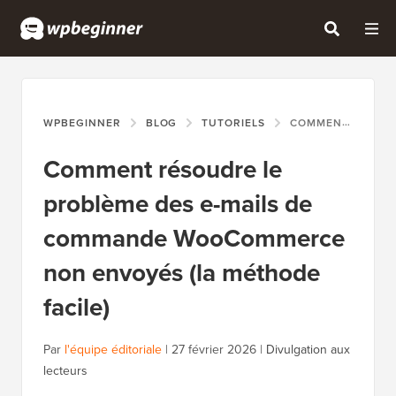
WPBEGINNER
BLOG
TUTORIELS
COMMENT RÉSOUDRE LE PROBLÈME DES E-MAILS DE COMMANDE WOOCOMMERCE NON ENVOYÉS (LA MÉTHODE FACILE)
Comment résoudre le
problème des e-mails de
commande WooCommerce
non envoyés (la méthode
facile)
Par
l'équipe éditoriale
|
27 février 2026
|
Divulgation aux
lecteurs