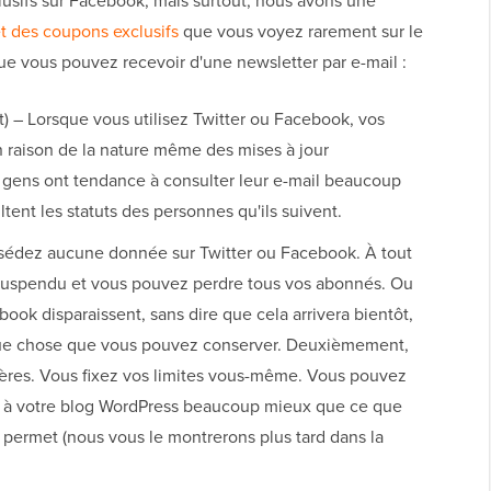
lusifs sur Facebook, mais surtout, nous avons une
et des coupons exclusifs
que vous voyez rarement sur le
ue vous pouvez recevoir d'une newsletter par e-mail :
 – Lorsque vous utilisez Twitter ou Facebook, vos
n raison de la nature même des mises à jour
 gens ont tendance à consulter leur e-mail beaucoup
tent les statuts des personnes qu'ils suivent.
édez aucune donnée sur Twitter ou Facebook. À tout
suspendu et vous pouvez perdre tous vos abonnés. Ou
ebook disparaissent, sans dire que cela arrivera bientôt,
lque chose que vous pouvez conserver. Deuxièmement,
ctères. Vous fixez vos limites vous-même. Vous pouvez
il à votre blog WordPress beaucoup mieux que ce que
 permet (nous vous le montrerons plus tard dans la