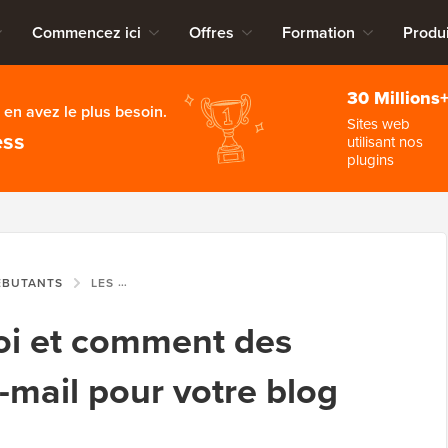
Commencez ici
Offres
Formation
Produi
30 Millions
en avez le plus besoin.
Sites web
ess
utilisant nos
plugins
ÉBUTANTS
LES QUOI, POURQUOI ET COMMENT DES NEWSLETTERS PAR E-MAIL POUR VOTRE BLOG WORDPRESS
oi et comment des
-mail pour votre blog