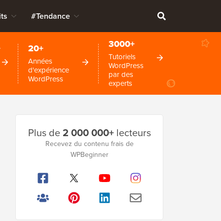
ts
#Tendance
3000+
+
20+
Tutoriels
Années
WordPress
d'expérience
par des
WordPress
experts
Barre
Plus de
2 000 000+
lecteurs
latérale
Recevez du contenu frais de
WPBeginner
principale