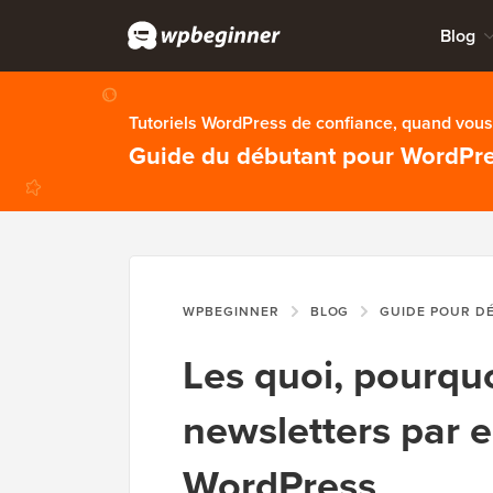
Blog
Tutoriels WordPress de confiance, quand vous 
Guide du débutant pour WordPr
WPBEGINNER
BLOG
GUIDE POUR D
Les quoi, pourqu
newsletters par e
WordPress