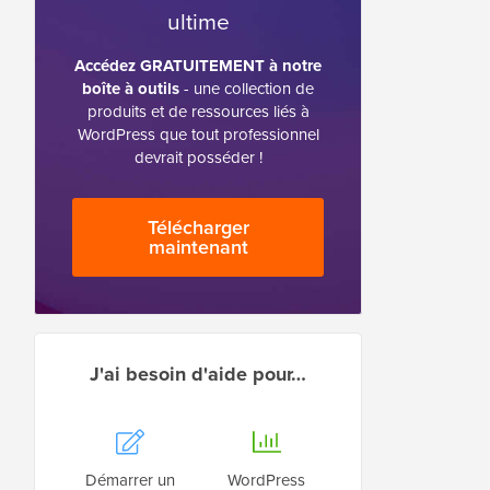
ultime
Accédez GRATUITEMENT à notre
boîte à outils
- une collection de
produits et de ressources liés à
WordPress que tout professionnel
devrait posséder !
Télécharger
maintenant
J'ai besoin d'aide pour…
Démarrer un
WordPress