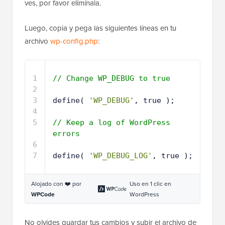
ves, por favor elimínala.
Luego, copia y pega las siguientes líneas en tu
archivo
wp-config.php
:
1
// Change WP_DEBUG to true
2
3
define( 
'WP_DEBUG'
, true );
4
5
// Keep a log of WordPress 
errors
6
7
define( 
'WP_DEBUG_LOG'
, true );
Alojado con ❤️ por
Uso en 1 clic en
WPCode
WordPress
No olvides guardar tus cambios y subir el archivo de