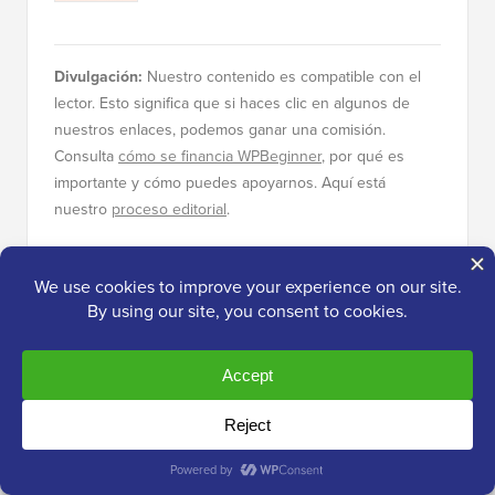
Divulgación:
Nuestro contenido es compatible con el
lector. Esto significa que si haces clic en algunos de
nuestros enlaces, podemos ganar una comisión.
Consulta
cómo se financia WPBeginner
, por qué es
importante y cómo puedes apoyarnos. Aquí está
nuestro
proceso editorial
.
Acerca del personal
editorial
El equipo editorial de WPBeginner es un
grupo de expertos en WordPress liderado por
Syed Balkhi con más de 16 años de
experiencia en WordPress, alojamiento web,