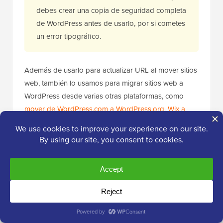
debes crear una copia de seguridad completa
de WordPress antes de usarlo, por si cometes
un error tipográfico.
Además de usarlo para actualizar URL al mover sitios
web, también lo usamos para migrar sitios web a
WordPress desde varias otras plataformas, como
mover de WordPress.com a WordPress.org
,
Wix a
WordPress
,
Weebly a WordPress
, y más.
Guías expertas sobre URL en WordPress
Esperamos que este artículo te haya ayudado a
cambiar fácilmente las URLs de tu sitio WordPress.
También te pueden interesar otros artículos
relacionados con las URLs de WordPress: