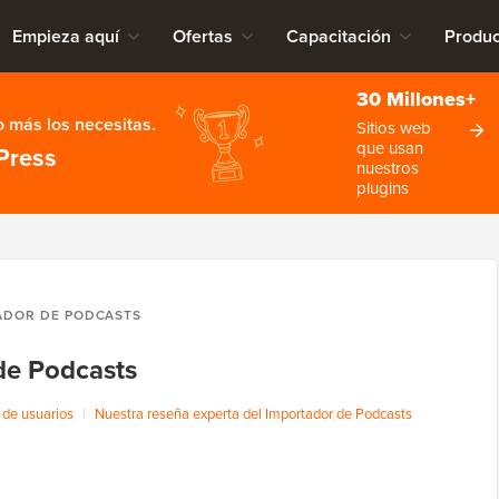
Empieza aquí
Ofertas
Capacitación
Produc
30 Millones+
 más los necesitas.
Sitios web
que usan
Press
nuestros
plugins
ADOR DE PODCASTS
de Podcasts
de usuarios
|
Nuestra reseña experta del Importador de Podcasts