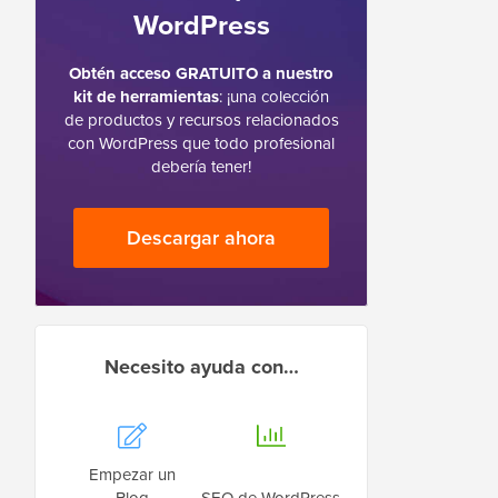
WordPress
Obtén acceso GRATUITO a nuestro
kit de herramientas
: ¡una colección
de productos y recursos relacionados
con WordPress que todo profesional
debería tener!
Descargar ahora
Necesito ayuda con…
Empezar un
Blog
SEO de WordPress