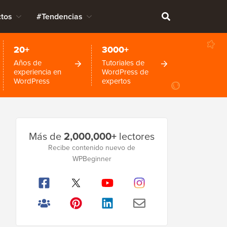
tos
#Tendencias
20+
3000+
Años de
Tutoriales de
experiencia en
WordPress de
WordPress
expertos
Barra
Más de
2,000,000+
lectores
lateral
Recibe contenido nuevo de
WPBeginner
principal