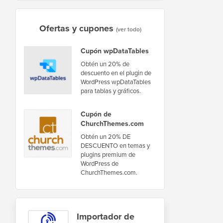
Ofertas y cupones
(ver todo)
Cupón wpDataTables
Obtén un 20% de
descuento en el plugin de
WordPress wpDataTables
para tablas y gráficos.
Cupón de
ChurchThemes.com
Obtén un 20% DE
DESCUENTO en temas y
plugins premium de
WordPress de
ChurchThemes.com.
Importador de