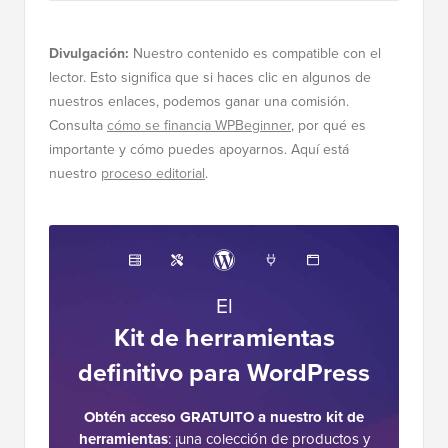
Divulgación:
Nuestro contenido es compatible con el
lector. Esto significa que si haces clic en algunos de
nuestros enlaces, podemos ganar una comisión.
Consulta
cómo se financia WPBeginner
, por qué es
importante y cómo puedes apoyarnos. Aquí está
nuestro
proceso editorial
.
El
Kit de herramientas
definitivo para WordPress
Obtén acceso GRATUITO a nuestro kit de
herramientas
: ¡una colección de productos y