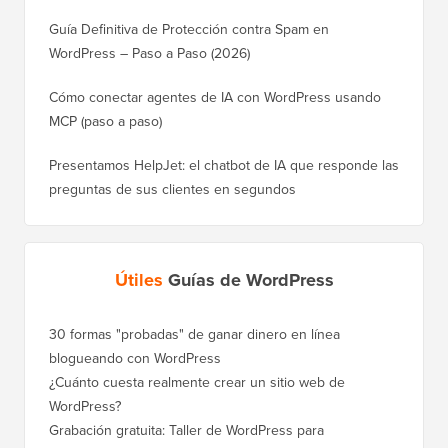
Guía Definitiva de Protección contra Spam en
WordPress – Paso a Paso (2026)
Cómo conectar agentes de IA con WordPress usando
MCP (paso a paso)
Presentamos HelpJet: el chatbot de IA que responde las
preguntas de sus clientes en segundos
Útiles
Guías de WordPress
30 formas "probadas" de ganar dinero en línea
Cómo mo
blogueando con WordPress
a WordP
¿Cuánto cuesta realmente crear un sitio web de
Cómo m
WordPress?
dominio