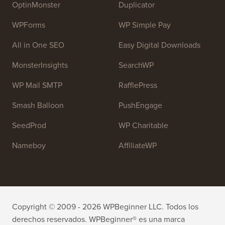
sus sitios web.
Únete a nuestro equipo:
¡Estamos contratando!
OptinMonster
Duplicator
WPForms
WP Simple Pay
All in One SEO
Easy Digital Downloads
MonsterInsights
SearchWP
WP Mail SMTP
RafflePress
Smash Balloon
PushEngage
SeedProd
WP Charitable