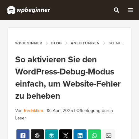
WPBEGINNER
BLOG
ANLEITUNGEN
SO AKTIVIEREN SIE DEN WORDPRESS-DEBUG-MODUS EINFACH, UM WEBSITE-FEHLER ZU BEHEBEN
So aktivieren Sie den
WordPress-Debug-Modus
einfach, um Website-Fehler
zu beheben
Von
Redaktion
|
18. April 2025
|
Offenlegung durch
Leser