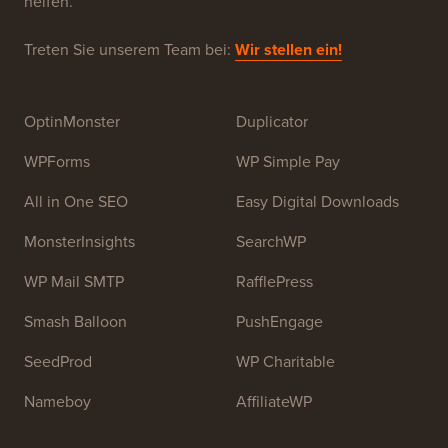
helfen.
Treten Sie unserem Team bei:
Wir stellen ein!
OptinMonster
Duplicator
WPForms
WP Simple Pay
All in One SEO
Easy Digital Downloads
MonsterInsights
SearchWP
WP Mail SMTP
RafflePress
Smash Balloon
PushEngage
SeedProd
WP Charitable
Nameboy
AffiliateWP