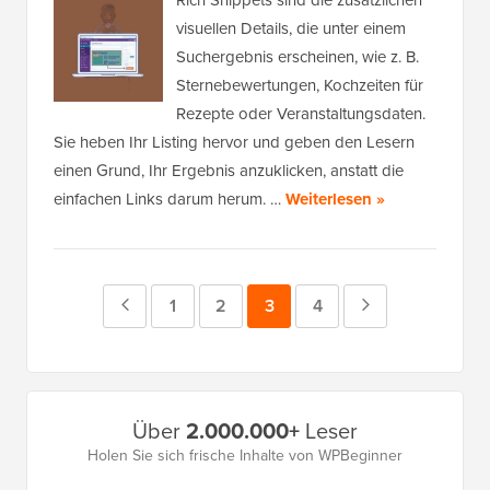
Rich Snippets sind die zusätzlichen
visuellen Details, die unter einem
Suchergebnis erscheinen, wie z. B.
Sternebewertungen, Kochzeiten für
Rezepte oder Veranstaltungsdaten.
Sie heben Ihr Listing hervor und geben den Lesern
einen Grund, Ihr Ergebnis anzuklicken, anstatt die
einfachen Links darum herum. …
Weiterlesen »
Vorherige
Seite
1
Seite
2
Seite
3
Seite
4
Nächste
Seite
Seite
Primäres
Über
2.000.000+
Leser
Seitenleistenmenü
Holen Sie sich frische Inhalte von WPBeginner